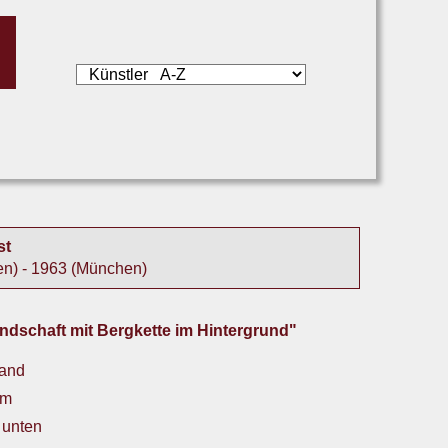
st
n) - 1963 (München)
ndschaft mit Bergkette im Hintergrund"
wand
cm
s unten