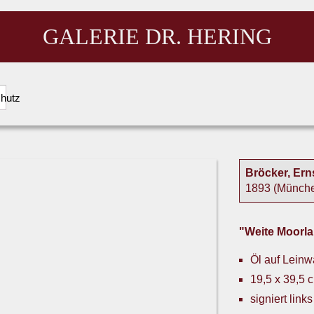
GALERIE DR. HERING
hutz
Bröcker, Ern
1893 (Münche
"Weite Moorla
Öl auf Lein
19,5 x 39,5 
signiert link